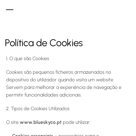
Processo
Galeria
Sobre Nós
Sustentabilidade
Política de Cookies
Contactos
1. O que são Cookies
3891 Ranchview Dr. Richardson, California 62639
000-000-0012
Cookies são pequenos ficheiros armazenados no 
north@architecture.com
dispositivo do utilizador quando visita um website. 
Servem para melhorar a experiência de navegação e 
permitir funcionalidades adicionais.
2. Tipos de Cookies Utilizados
O site 
www.blueskyco.pt
 pode utilizar:
Cookies essenciais
 – necessários para o 